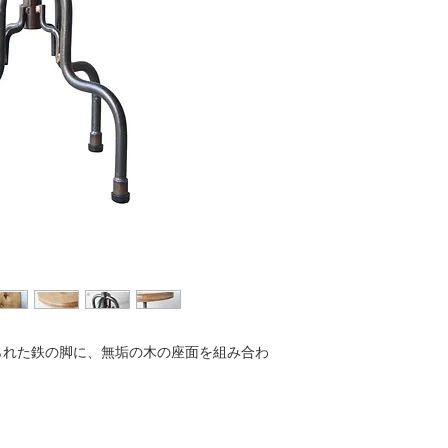
をいただきますこと
※受注生産品につき
・【受注生産品】に
ます。予めご了承く
お受け取り後のイメ
・詳細につきまして
る返品・交換は、で
せていただきます。
※サイズ・樹種など
能です。別途お見積
・商品が到着いたし
談ください。
い。
・万が一、不具合・
以内にメールもしく
けますようお願い申
てご案内致します。
・また、お客様がキ
場合や、納品日を1
てしまった場合は、
せんので、ご注意く
られた鉄の脚に、無垢の木の座面を組み合わ
・配送途中の破損な
で早急にご連絡下さ
ご対応させていただ
。