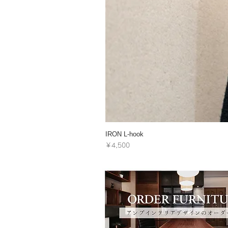
IRON L-hook
価格
￥4,500