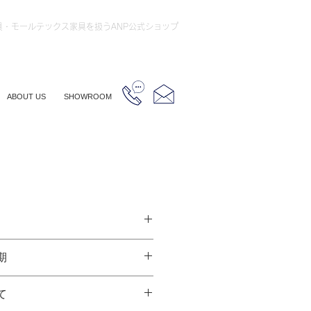
具・モールテックス家具を扱うANP公式ショップ
ABOUT US
SHOWROOM
期
クス仕上げ・黒皮塗装
〜500mm
なりますので、ご注文をいただいて
て
ります。2ヶ月〜2ヶ月半の製作期間
月半