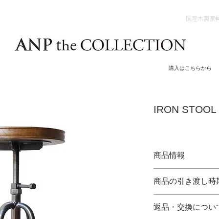
国産木製家
購入はこちらから
IRON STOOL
商品情報
素 材：オーク・鉄
商品の引き渡し時
仕上げ：ブライワッ
サイズ：Φ280×H415
・【受注生産品】と
返品・交換につい
からの製作開始とな
納 期：2ヶ月〜2ヶ