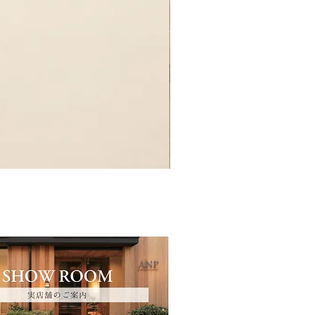
MORTEXデスク / 4本脚
価格
￥85,000