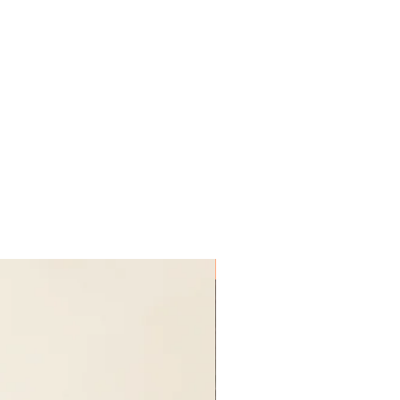
寸法を、お選びのサイズの範囲内の
作いたしますので、色の誤差や多少
ージ違いなど、お客様のご都合によ
い。
ます。
きません。
ましたら、必ず内容をご確認くださ
を10cm〜45cmの範囲内でご記入
（木の板）となっております。
左官材ですが、撥水・撥油の効果を高
破損等がある場合には、到着後7日
前後となります。
しております。
はお電話にて弊社までご連絡いただ
し上げます。交換、返品方法につい
ズをつけるなど破損させてしまった
日目と起算しお届け後8日以上経過し
ご返品・ご返金を承ることができま
ださい。
受注生産品
どの事故がございましたら、弊社ま
い。 送料・手数料ともに弊社負担で
きます。