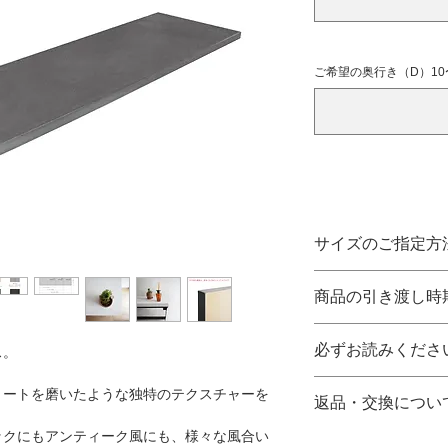
ご希望の奥行き（D）10
サイズのご指定方
・サイズは1cm単位
商品の引き渡し時
・ご希望の天板の幅(
・【受注生産品】と
さい。
必ずお読みくださ
ス。
からの製作開始とな
S：46cm~91cm
だきますこと、あら
M：92cm~135c
・天板のみでの販売
リートを磨いたような独特のテクスチャーを
返品・交換につい
L：136cm~182
脚などの部材は別売
・詳細につきまして
ックにもアンティーク風にも、様々な風合い
せていただきます。
・【受注生産品】に