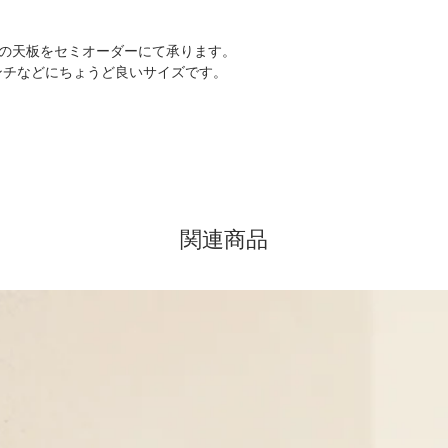
・ご希望の幅の詳細
・職人が一点ずつ製
お受け取り後のイメ
寸法でご記入くださ
のコテむらがござい
る返品・交換は、で
クスの天板をセミオーダーにて承ります。
・商品が到着いたし
・ご希望の奥行き寸法
・天板の裏面は素地
ンチなどにちょうど良いサイズです。
い。
ください。
・​水に強い性質の
・万が一、不具合・
・天板の厚みは3cm
める仕上げ材を使用
以内にメールもしく
けますようお願い申
てご案内致します。
・また、お客様がキ
関連商品
場合や、納品日を1
てしまった場合は、
せんので、ご注意く
・配送途中の破損な
で早急にご連絡下さ
ご対応させていただ