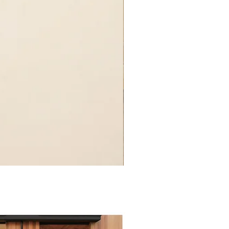
MORTEXデスク / 4本脚
価格
￥85,000