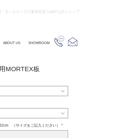
具・モールテックス家具を扱うANP公式ショップ
ABOUT US
SHOWROOM
MORTEX板
182cm （サイズをご記入ください）
*