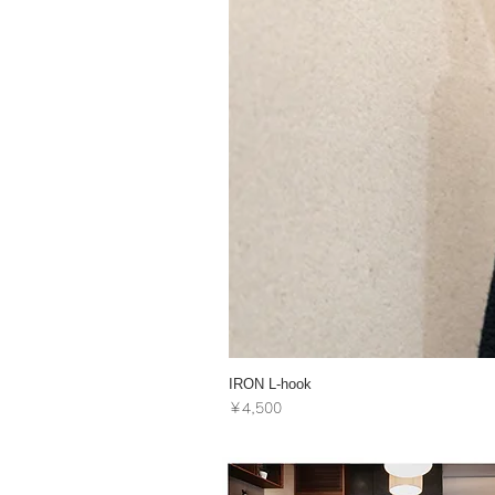
IRON L-hook
価格
￥4,500