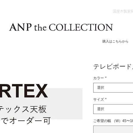
国産木製家
購入はこちらから
テレビボード用
カラー
*
選択
サイズ
*
選択
ご希望の幅 （W）45〜