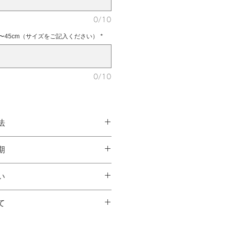
0/10
〜45cm（サイズをご記入ください）
*
0/10
法
でご指定頂けます。
期
W)に応じて、サイズをお選びくだ
なりますので、ご注文をいただいて
い
ります。3〜6週間の製作期間をいた
かじめご了承ください。
m
となります。
て
cm
りとなります。
は、ご注文後のメールにてご連絡さ
つき、商品ご注文後のキャンセル、