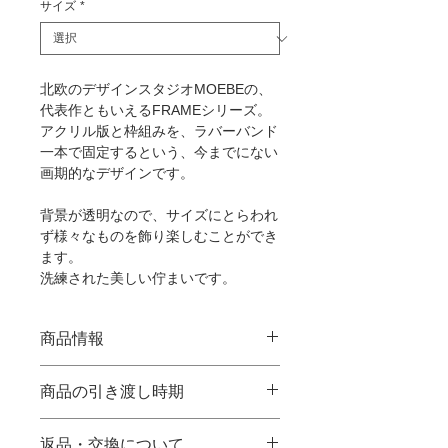
サイズ
*
北欧のデザインスタジオMOEBEの、
代表作ともいえるFRAMEシリーズ。
アクリル版と枠組みを、ラバーバンド
一本で固定するという、今までにない
画期的なデザインです。
背景が透明なので、サイズにとらわれ
ず様々なものを飾り楽しむことができ
ます。
洗練された美しい佇まいです。
商品情報
A5サイズ ¥4,000 (+tax)
商品の引き渡し時期
A4サイズ¥6,000 (+tax)
※別途送料
・【在庫品】につきましては、ご注文
返品・交換について